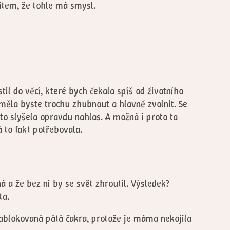
citem, že tohle má smysl.
l do věcí, které bych čekala spíš od životního
e měla byste trochu zhubnout a hlavně zvolnit. Se
m to slyšela opravdu nahlas. A možná i proto ta
 to fakt potřebovala.
 a že bez ní by se svět zhroutil. Výsledek?
ta.
 zablokovaná pátá čakra, protože je máma nekojila