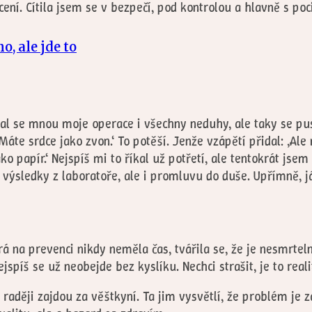
cení. Cítila jsem se v bezpečí, pod kontrolou a hlavně s po
, ale jde to
l se mnou moje operace i všechny neduhy, ale taky se pusti
Máte srdce jako zvon.‘ To potěší. Jenže vzápětí přidal: ,Al
o papír.‘ Nejspíš mi to říkal už potřetí, ale tentokrát jse
ýsledky z laboratoře, ale i promluvu do duše. Upřímně, já
na prevenci nikdy neměla čas, tvářila se, že je nesmrtelná
jspíš se už neobejde bez kyslíku. Nechci strašit, je to reali
é raději zajdou za věštkyní. Ta jim vysvětlí, že problém je