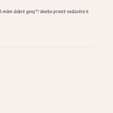
, já mám dobré geny“? Anebo prostě nedůvěra k