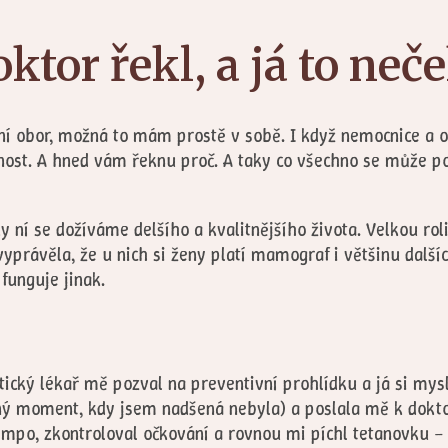
ktor řekl, a já to neč
tní obor, možná to mám prostě v sobě. I když nemocnice a
ost. A hned vám řeknu proč. A taky co všechno se může pok
 ní se dožíváme delšího a kvalitnějšího života. Velkou roli 
ávěla, že u nich si ženy platí mamograf i většinu dalšíc
funguje jinak.
ický lékař mě pozval na preventivní prohlídku a já si mysle
ediný moment, kdy jsem nadšená nebyla) a poslala mě k dokt
empo, zkontroloval očkování a rovnou mi píchl tetanovku –