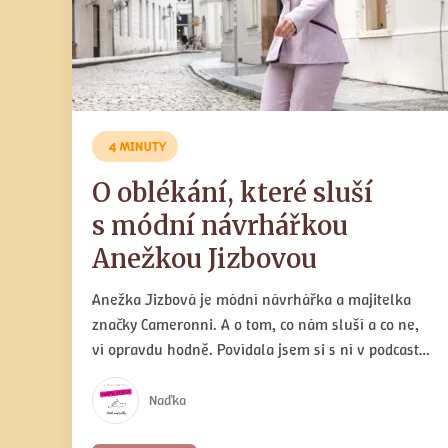
4 MINUTY
O oblékání, které sluší
s módní návrhářkou
Anežkou Jizbovou
Anežka Jizbová je módní návrhářka a majitelka
značky Cameronni. A o tom, co nám sluší a co ne,
ví opravdu hodně. Povídala jsem si s ní v podcastu
o módě pro nás zralé holky, a než si ho budete
moci celý poslechnout, můžete zatím v našem
Naďka
rozhovoru prozkoumat, co právě vaší postavě