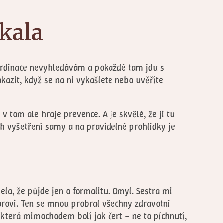
ekala
 ordinace nevyhledávám a pokaždé tam jdu s
azit, když se na ni vykašlete nebo uvěříte
v tom ale hraje prevence. A je skvělé, že ji tu
h vyšetření samy a na pravidelné prohlídky je
la, že půjde jen o formalitu. Omyl. Sestra mi
orovi. Ten se mnou probral všechny zdravotní
 která mimochodem bolí jak čert – ne to píchnutí,