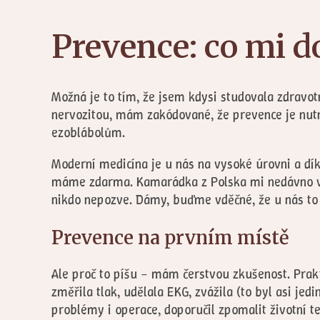
Prevence: co mi do
Možná je to tím, že jsem kdysi studovala zdravo
nervozitou, mám zakódované, že prevence je nutn
ezoblábolům.
Moderní medicína je u nás na vysoké úrovni a díky
máme zdarma. Kamarádka z Polska mi nedávno vypr
nikdo nepozve. Dámy, buďme vděčné, že u nás to 
Prevence na prvním místě
Ale proč to píšu – mám čerstvou zkušenost. Prakt
změřila tlak, udělala EKG, zvážila (to byl asi j
problémy i operace, doporučil zpomalit životní t