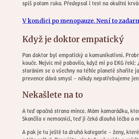
spíš potom ruka. Předepsal i test na okultní krvá
V kondici po menopauze. Není to zadarmo
Když je doktor empatický
Pan doktor byl empatický a komunikativní. Probra
kouče. Nejvíc mě pobavilo, když mi po EKG řekl: ,
staráním se o všechny na téhle planetě shoříte jak
prevence dává smysl – někdy nepotřebujeme jen v
Nekašlete na to
A teď opačná strana mince. Mám kamarádku, která 
Skončila v nemocnici, teď ji čeká dlouhá léčba a ne
A pak je tu ještě ta druhá kategorie – ženy, kter