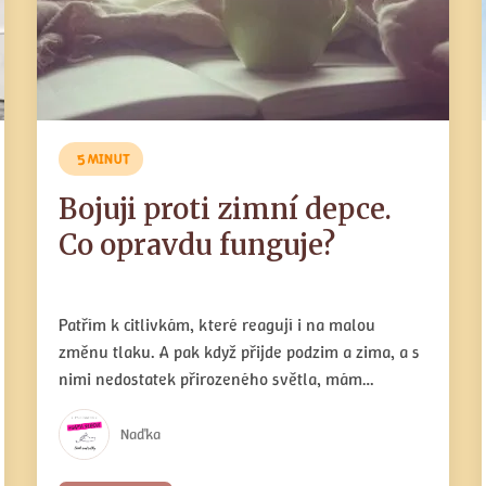
5 MINUT
Bojuji proti zimní depce.
Co opravdu funguje?
Patřím k citlivkám, které reagují i na malou
změnu tlaku. A pak když přijde podzim a zima, a s
nimi nedostatek přirozeného světla, mám
tendenci se propadat do nepříjemných stavů,
špatně spím a mám málo energie. A to rozhodně
Naďka
nechci. Tak jsem si našla metody, které mi moji