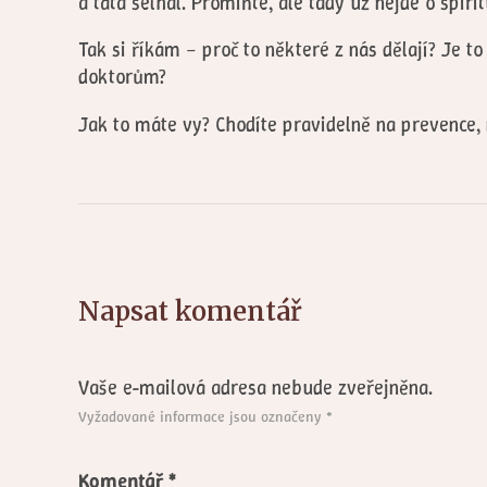
a táta selhal. Promiňte, ale tady už nejde o spiri
Tak si říkám – proč to některé z nás dělají? Je 
doktorům?
Jak to máte vy? Chodíte pravidelně na prevence,
Napsat komentář
Vaše e-mailová adresa nebude zveřejněna.
Vyžadované informace jsou označeny
*
Komentář
*