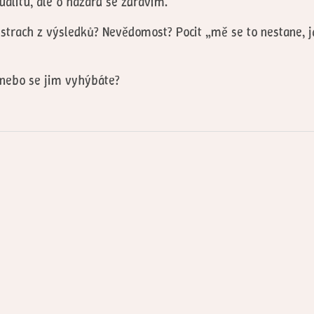
tualitu, ale o hazard se zdravím.
to strach z výsledků? Nevědomost? Pocit „mě se to nestane
 nebo se jim vyhýbáte?