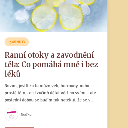
3 MINUTY
Ranní otoky a zavodnění
těla: Co pomáhá mně i bez
léků
Nevím, jestli za to může věk, hormony, nebo
prostě tělo, co si začíná dělat věci po svém – ale
poslední dobou se budím tak nateklá, že se v
zrcadle chvíli hledám. Oči zúžené na čárky, tváře
jak balóny. Nic příjemného. Ale už vím co s tím. A
Naďka
to bez léků.Tělo má svůj rytmus a věřím, že když